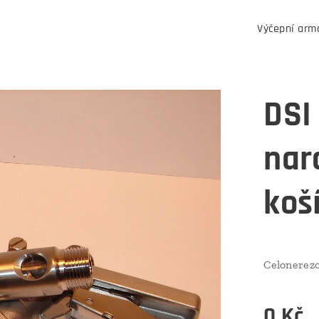
Výčepní arm
DSI
nar
koš
Celonerez
0
Kč