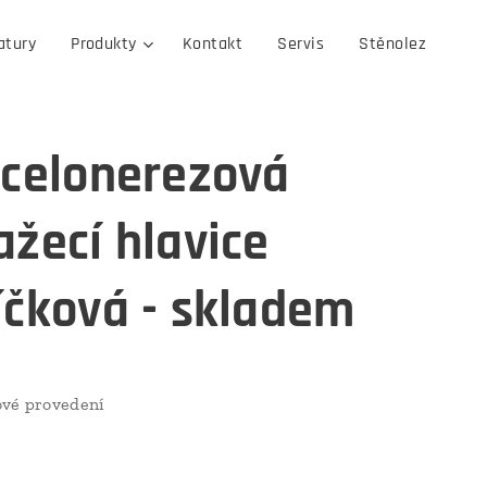
atury
Produkty
Kontakt
Servis
Stěnolez
 celonerezová
ažecí hlavice
íčková - skladem
ové provedení