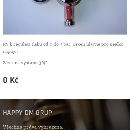
RV k regulaci tlaku od 0 do 7 bar. Určen hlavně pro nealko
nápoje.
Závit na výstupu 3/4"
0
Kč
HAPPY DM GRUP
Všechna práva vyhrazena.