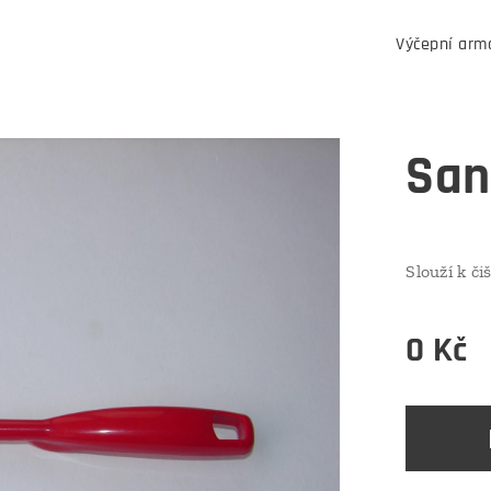
Výčepní arm
San
Slouží k č
0
Kč