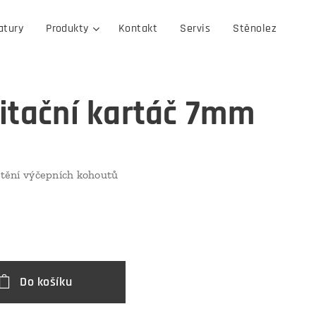
atury
Produkty
Kontakt
Servis
Stěnolez
itační kartáč 7mm
ištění výčepních kohoutů
Do košíku